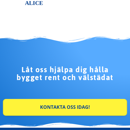
ALICE
Låt oss hjälpa dig hålla
bygget rent och välstädat
KONTAKTA OSS IDAG!