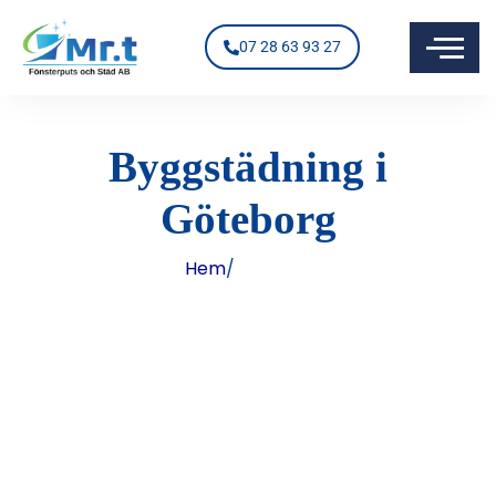
07 28 63 93 27
Byggstädning i
Göteborg
Hem
/
Tjänster