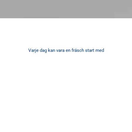
Varje dag kan vara en fräsch start med
Professionell hemstädning i Göteborg
Välkommen till Mr.T Fönsterputs och städ AB, din
pålitliga partner för prisvärd hemstädning i Göteborg
med omnejd. Vi erbjuder kvalitativa städtjänster som
möter både privatpersoners och företags behov och
önskemål. Med vårt kollektivavtal och kompetenta
medarbetare tar vi hand om ditt hem på bästa
möjliga sätt, vilket ger dig en nöjd kund-garanti.