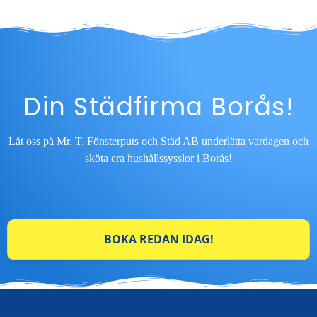
Din Städfirma Borås!
Låt oss på Mr. T. Fönsterputs och Städ AB underlätta vardagen och
sköta era hushållssysslor i Borås!
BOKA REDAN IDAG!