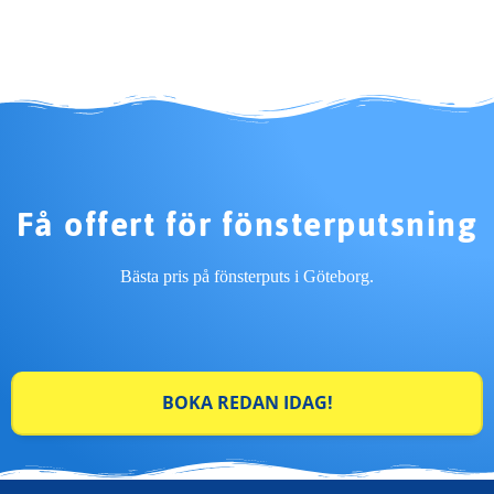
Få offert för fönsterputsning
Bästa pris på fönsterputs i Göteborg.
BOKA REDAN IDAG!